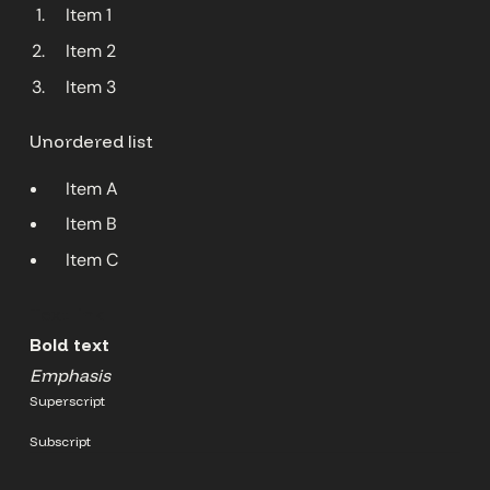
Item 1
Item 2
Item 3
Unordered list
Item A
Item B
Item C
Text link
Bold text
Emphasis
Superscript
Subscript