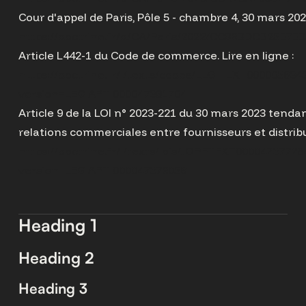
Cour d'appel de Paris, Pôle 5 - chambre 4, 30 mars 2022
https://doctrine.fr/d/CA/Paris/2022/CC89BDCB25E7E
Article L442-1 du Code de commerce. Lire en ligne :
https://doctrine.fr/l/texts/codes/LEGITEXT000005634
version=LEGIARTI000047381704
Article 9 de la LOI n° 2023-221 du 30 mars 2023 tendan
relations commerciales entre fournisseurs et distribute
https://doctrine.fr/l/texts/lois/JORFTEXT0000473772
version=LEGIARTI000047379056
Heading 1
Heading 2
Heading 3