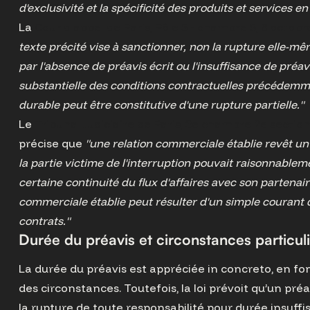
d'exclusivité et la spécificité des produits et services en
La
Cour d'appel de Paris, Pôle 5 - chambre 5, 8 octobr
texte précité vise à sanctionner, non la rupture elle-mê
par l'absence de préavis écrit ou l'insuffisance de préavi
substantielle des conditions contractuelles précédemm
durable peut être constitutive d'une rupture partielle."
Le
Tribunal Judiciaire de Paris, 3e chambre 2e section
précise que
"une relation commerciale établie revêt un 
la partie victime de l'interruption pouvait raisonnablem
certaine continuité du flux d'affaires avec son partenai
commerciale établie peut résulter d'un simple courant 
contrats."
Durée du préavis et circonstances particul
La durée du préavis est appréciée in concreto, en fon
des circonstances. Toutefois, la loi prévoit qu’un pré
la rupture de toute responsabilité pour durée insuffi