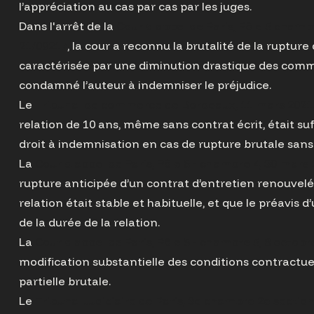
l’appréciation au cas par cas par les juges.
Dans l'arrêt de la
Cour d'appel de Paris, Pôle 5 chamb
21/09217
, la cour a reconnu la brutalité de la rupture
caractérisée par une diminution drastique des comma
condamné l’auteur à indemniser le préjudice.
Le
Tribunal de commerce de Bordeaux, 11 mars 2021,
relation de 10 ans, même sans contrat écrit, était s
droit à indemnisation en cas de rupture brutale sans
La
Cour d'appel de Paris, Pôle 5 - chambre 4, 30 mars 
rupture anticipée d’un contrat d’entretien renouvel
relation était stable et habituelle, et que le préavis 
de la durée de la relation.
La
Cour d'appel de Paris, Pôle 5 - chambre 5, 8 octobr
modification substantielle des conditions contractue
partielle brutale.
Le
Tribunal Judiciaire de Paris, 3e chambre 2e section