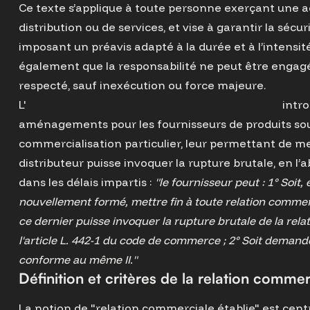
Ce texte s’applique à toute personne exerçant une ac
distribution ou de services, et vise à garantir la sécur
imposant un préavis adapté à la durée et à l’intensité 
également que la responsabilité ne peut être engagé
respecté, sauf inexécution ou force majeure.
L'
Article 9 de la LOI n° 2023-221 du 30 mars 2023
intro
aménagements pour les fournisseurs de produits sou
commercialisation particulier, leur permettant de met
distributeur puisse invoquer la rupture brutale, en 
dans les délais impartis :
"le fournisseur peut : 1° Soit,
nouvellement formé, mettre fin à toute relation commerc
ce dernier puisse invoquer la rupture brutale de la rela
l'article L. 442-1 du code de commerce ; 2° Soit demande
conforme au même II."
Définition et critères de la relation commer
La notion de "relation commerciale établie" est centra