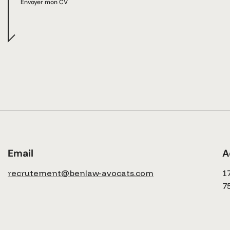
Envoyer mon CV
Email
A
recrutement@benlaw-avocats.com
1
7