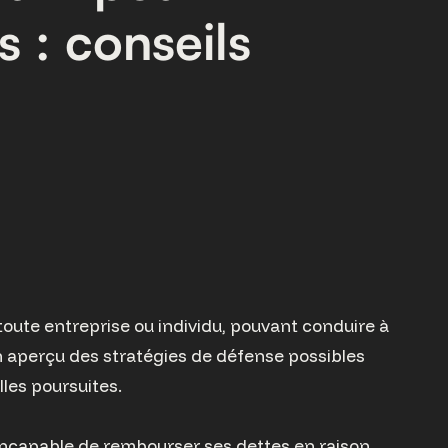
s : conseils
r toute entreprise ou individu, pouvant conduire à
 un aperçu des stratégies de défense possibles
lles poursuites.
t incapable de rembourser ses dettes en raison