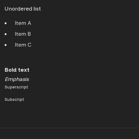
Unordered list
Item A
Item B
Item C
Text link
Bold text
Emphasis
Superscript
Subscript